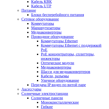
Кабель КВК
Кабель UTP
Питание
Блоки бесперебойного питания
Сетевое оборудование
Коммутаторы
Маршрутизаторы
Медиаконвертеры
Проводное оборудование
Коммутаторы Ethernet
Коммутаторы Ethernet с поддержкой
PoE
РoЕ концентраторы, сплиттеры,
инжекторы
Оптические модули
Медиаконвертеры
Шасси для медиаконвертеров
Кабели, разъемы
Уличное оборудование
Передача IP видео по витой паре
Аксессуары
Солнечные электростанции
Солнечные панели
Монокристаллические
Гибкие