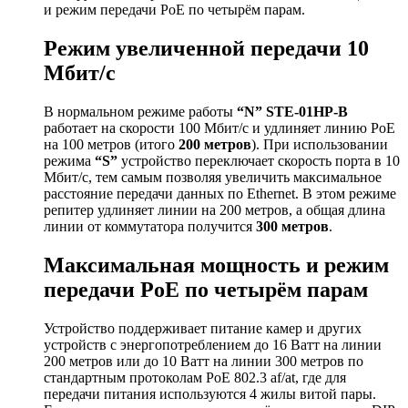
и режим передачи PoE по четырём парам.
Режим увеличенной передачи 10
Мбит/с
В нормальном режиме работы
“
N
”
STE
-01
HP
-
B
работает на скорости 100 Мбит/с и удлиняет линию PoE
на 100 метров (итого
200 метров
). При использовании
режима
“
S
”
устройство переключает скорость порта в 10
Мбит/с, тем самым позволяя увеличить максимальное
расстояние передачи данных по Ethernet. В этом режиме
репитер удлиняет линии на 200 метров, а общая длина
линии от коммутатора получится
300 метров
.
Максимальная мощность и режим
передачи PoE по четырём парам
Устройство поддерживает питание камер и других
устройств с энергопотреблением до 16 Ватт на линии
200 метров или до 10 Ватт на линии 300 метров по
стандартным протоколам PoE 802.3 af/at, где для
передачи питания используются 4 жилы витой пары.