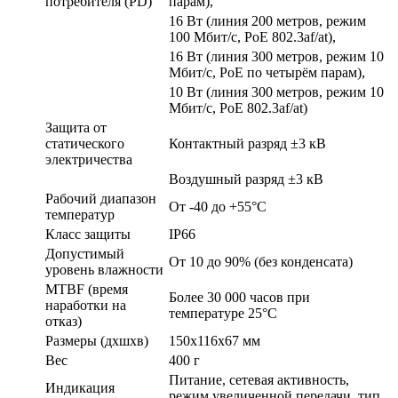
потребителя (PD)
парам),
16 Вт (линия 200 метров, режим
100 Мбит/с, PoE 802.3af/at),
16 Вт (линия 300 метров, режим 10
Мбит/с, PoE по четырём парам),
10 Вт (линия 300 метров, режим 10
Мбит/с, PoE 802.3af/at)
Защита от
статического
Контактный разряд ±3 кВ
электричества
Воздушный разряд ±3 кВ
Рабочий диапазон
От -40 до +55°С
температур
Класс защиты
IP66
Допустимый
От 10 до 90% (без конденсата)
уровень влажности
MTBF (время
Более 30 000 часов при
наработки на
температуре 25°С
отказ)
Размеры (дхшхв)
150х116х67 мм
Вес
400 г
Питание, сетевая активность,
Индикация
режим увеличенной передачи, тип