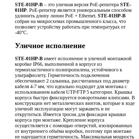
STE-01HP-B
– это уличная версия PoE-репитера
STE
-
01
HP
. PoE-репитер является универсальным способом
удлинить длину линии PoE + Ethernet.
STE-01HP-B
собран на микросхемах промышленного класса, что
позволяет устройству работать при температурах от
-40°С.
Уличное исполнение
STE-01HP-B
имеет исполнение в уличной монтажной
коробке IP66, выполненной в корпусе из
термопластичного полипропилена, устойчивого к
ультрафиолету. Герметичность подключения
обеспечивают 2 сальника, рассчитанных под диаметр
кабеля 4-7 мм, что идеально подходит для монтажа с
использованием кабеля UTP/FTP 5 категории. Крышка
корпуса быстро фиксируется поворотными клипсами. В
конструкции нет металлических винтов, которые в ходе
уличной эксплуатации могут заржаветь и не
открутиться. Имеется тросик для фиксации крышки
корпуса при монтаже. Крепление корпуса
осуществляется с помощью отверстий, изолированных
от внутреннего объёма коробки, поэтому при монтаже
не нарушается герметичность. Максимальная мощность