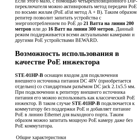
Если этого мало, с помощью четырёхпозиционного DIP-
переключателя можно активировать метод передачи PoE
по восьми жилам (PoE af/at метод A + B). Таким образом
репитер позволит запитать устройства с
энергопотреблением по PoE до
21 Ватта на линии 200
метров
или до
16 Ватт на линии 300 метров
. Данный
режим поддерживается всеми актуальными камерами и
другими PoE устройствами BEWARD.
Возможность использования в
качестве PoE инжектора
STE
-01
HP
-
B
оснащен входом для подключения
внешнего источника питания DC 48V (приобретается
отдельно) со стандартным разъёмом DC jack 2.1x5.5 мм.
При подключении к репитеру внешнего источника
питания его можно использовать как классический PoE
инжектор. В таком случае
STE
-01
HP
-
B
подключается к
коммутатору без поддержки PoE и добавляет питание
PoE в линию Ethernet для выходного порта. Таким
образом можно запитать мощную PoE камеру даже без
PoE коммутатора.
Общие характеристики