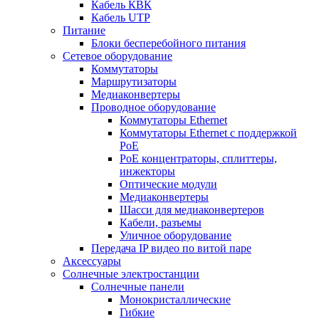
Кабель КВК
Кабель UTP
Питание
Блоки бесперебойного питания
Сетевое оборудование
Коммутаторы
Маршрутизаторы
Медиаконвертеры
Проводное оборудование
Коммутаторы Ethernet
Коммутаторы Ethernet с поддержкой
PoE
РoЕ концентраторы, сплиттеры,
инжекторы
Оптические модули
Медиаконвертеры
Шасси для медиаконвертеров
Кабели, разъемы
Уличное оборудование
Передача IP видео по витой паре
Аксессуары
Солнечные электростанции
Солнечные панели
Монокристаллические
Гибкие