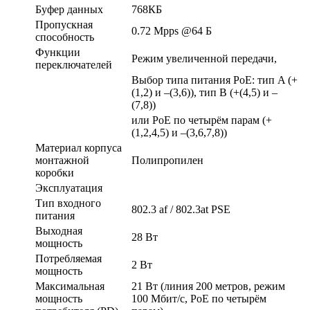
Буфер данных
768КБ
Пропускная
0.72 Mpps @64 Б
способность
Функции
Режим увеличенной передачи,
переключателей
Выбор типа питания PoE: тип A (+
(1,2) и –(3,6)), тип B (+(4,5) и –
(7,8))
или PoE по четырём парам (+
(1,2,4,5) и –(3,6,7,8))
Материал корпуса
монтажной
Полипропилен
коробки
Эксплуатация
Тип входного
802.3 af / 802.3at PSE
питания
Выходная
28 Вт
мощность
Потребляемая
2 Вт
мощность
Максимальная
21 Вт (линия 200 метров, режим
мощность
100 Мбит/с, PoE по четырём