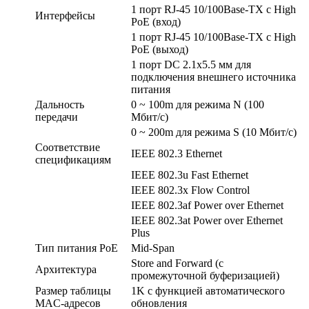
1 порт RJ-45 10/100Base-TX с High
Интерфейсы
PoE (вход)
1 порт RJ-45 10/100Base-TX с High
PoE (выход)
1 порт DC 2.1x5.5 мм для
подключения внешнего источника
питания
Дальность
0 ~ 100m для режима N (100
передачи
Мбит/c)
0 ~ 200m для режима S (10 Мбит/с)
Соответствие
IEEE 802.3 Ethernet
спецификациям
IEEE 802.3u Fast Ethernet
IEEE 802.3x Flow Control
IEEE 802.3af Power over Ethernet
IEEE 802.3at Power over Ethernet
Plus
Тип питания PoE
Mid-Span
Store and Forward (с
Архитектура
промежуточной буферизацией)
Размер таблицы
1K с функцией автоматического
MAC-адресов
обновления