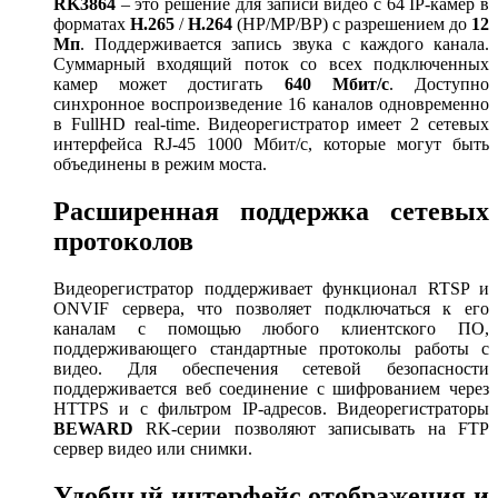
RK3864
– это решение для записи видео с 64 IP-камер в
форматах
H.265
/
H.264
(HP/MP/BP) с разрешением до
12
Мп
. Поддерживается запись звука с каждого канала.
Суммарный входящий поток со всех подключенных
камер может достигать
640 Мбит/с
. Доступно
синхронное воспроизведение 16 каналов одновременно
в FullHD real-time. Видеорегистратор имеет 2 сетевых
интерфейса RJ-45 1000 Мбит/с, которые могут быть
объединены в режим моста.
Расширенная поддержка сетевых
протоколов
Видеорегистратор поддерживает функционал RTSP и
ONVIF сервера, что позволяет подключаться к его
каналам с помощью любого клиентского ПО,
поддерживающего стандартные протоколы работы с
видео. Для обеспечения сетевой безопасности
поддерживается веб соединение с шифрованием через
HTTPS и с фильтром IP-адресов. Видеорегистраторы
BEWARD
RK-серии позволяют записывать на FTP
сервер видео или снимки.
Удобный интерфейс отображения и