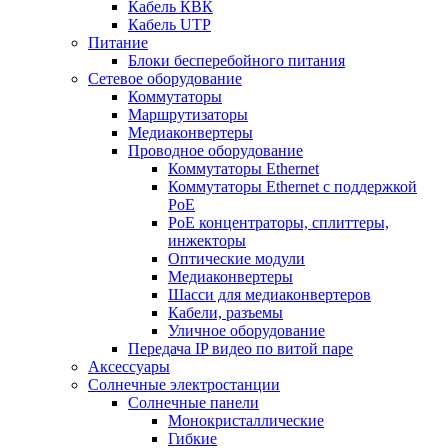
Кабель КВК
Кабель UTP
Питание
Блоки бесперебойного питания
Сетевое оборудование
Коммутаторы
Маршрутизаторы
Медиаконвертеры
Проводное оборудование
Коммутаторы Ethernet
Коммутаторы Ethernet с поддержкой
PoE
РoЕ концентраторы, сплиттеры,
инжекторы
Оптические модули
Медиаконвертеры
Шасси для медиаконвертеров
Кабели, разъемы
Уличное оборудование
Передача IP видео по витой паре
Аксессуары
Солнечные электростанции
Солнечные панели
Монокристаллические
Гибкие