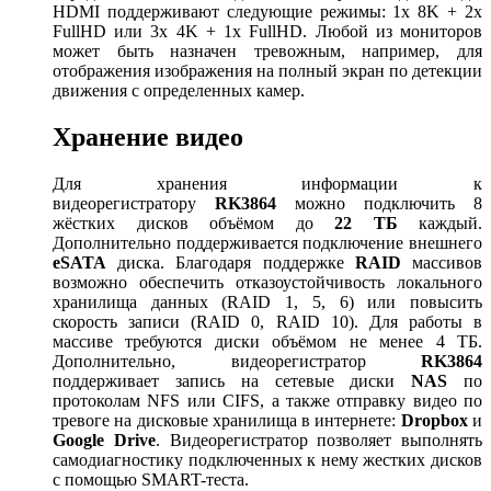
HDMI поддерживают следующие режимы: 1x 8K + 2x
FullHD или 3x 4K + 1x FullHD. Любой из мониторов
может быть назначен тревожным, например, для
отображения изображения на полный экран по детекции
движения с определенных камер.
Хранение видео
Для хранения информации к
видеорегистратору
R
K3864
можно подключить 8
жёстких дисков объёмом до
22 ТБ
каждый.
Дополнительно поддерживается подключение внешнего
eSATA
диска. Благодаря поддержке
RAID
массивов
возможно обеспечить отказоустойчивость локального
хранилища данных (RAID 1, 5, 6) или повысить
скорость записи (RAID 0, RAID 10). Для работы в
массиве требуются диски объёмом не менее 4 ТБ.
Дополнительно, видеорегистратор
RK
3864
поддерживает запись на сетевые диски
NAS
по
протоколам NFS или CIFS, а также отправку видео по
тревоге на дисковые хранилища в интернете:
Dropbox
и
Google
Drive
. Видеорегистратор позволяет выполнять
самодиагностику подключенных к нему жестких дисков
с помощью SMART-теста.