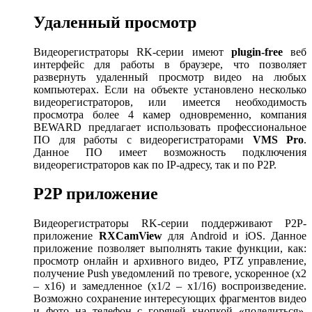
Удаленный просмотр
Видеорегистраторы RK-серии имеют
plugin
-
free
веб
интерфейс для работы в браузере, что позволяет
развернуть удаленный просмотр видео на любых
компьютерах. Если на объекте установлено несколько
видеорегистраторов, или имеется необходимость
просмотра более 4 камер одновременно, компания
BEWARD предлагает использовать профессиональное
ПО для работы с видеорегистраторами
VMS
Pro
.
Данное ПО имеет возможность подключения
видеорегистраторов как по IP-адресу, так и по P2P.
P2P приложение
Видеорегистраторы RK-серии поддерживают P2P-
приложение
RXCamView
для Android и iOS. Данное
приложение позволяет выполнять такие функции, как:
просмотр онлайн и архивного видео, PTZ управление,
получение Push уведомлений по тревоге, ускоренное (x2
– x16) и замедленное (x1/2 – x1/16) воспроизведение.
Возможно сохранение интересующих фрагментов видео
и фото на телефон с горячей кнопкой «поделиться».