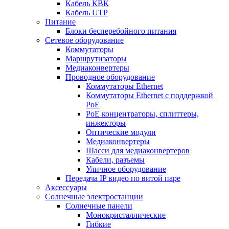
Кабель КВК
Кабель UTP
Питание
Блоки бесперебойного питания
Сетевое оборудование
Коммутаторы
Маршрутизаторы
Медиаконвертеры
Проводное оборудование
Коммутаторы Ethernet
Коммутаторы Ethernet с поддержкой
PoE
РoЕ концентраторы, сплиттеры,
инжекторы
Оптические модули
Медиаконвертеры
Шасси для медиаконвертеров
Кабели, разъемы
Уличное оборудование
Передача IP видео по витой паре
Аксессуары
Солнечные электростанции
Солнечные панели
Монокристаллические
Гибкие