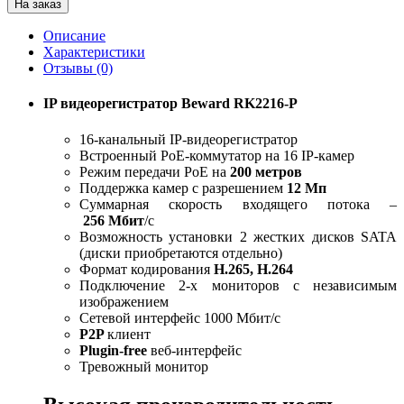
На заказ
Описание
Характеристики
Отзывы (0)
IP видеорегистратор Beward RK2216-P
16-канальный IP-видеорегистратор
Встроенный PoE-коммутатор на 16 IP-камер
Режим передачи PoE на
200 метров
Поддержка камер с разрешением
12 Мп
Суммарная скорость входящего потока –
256 Мбит
/с
Возможность установки 2 жестких дисков SATA
(диски приобретаются отдельно)
Формат кодирования
H.265, H.264
Подключение 2-х мониторов с независимым
изображением
Cетевой интерфейс 1000 Мбит/с
P2P
клиент
Plugin-free
веб-интерфейс
Тревожный монитор