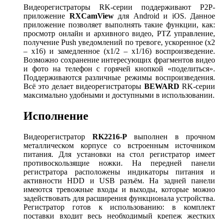
Видеорегистраторы RK-серии поддерживают P2P-
приложение
RXCamView
для Android и iOS. Данное
приложение позволяет выполнять такие функции, как:
просмотр онлайн и архивного видео, PTZ управление,
получение Push уведомлений по тревоге, ускоренное (x2
– x16) и замедленное (x1/2 – x1/16) воспроизведение.
Возможно сохранение интересующих фрагментов видео
и фото на телефон с горячей кнопкой «поделиться».
Поддерживаются различные режимы воспроизведения.
Всё это делает видеорегистраторы
BEWARD
RK-серии
максимально удобными и доступными в использовании.
Исполнение
Видеорегистратор
RK
2216-
P
выполнен в прочном
металлическом корпусе со встроенным источником
питания. Для установки на стол регистратор имеет
противоскользящие ножки. На передней панели
регистратора расположены индикаторы питания и
активности HDD и USB разъём. На задней панели
имеются тревожные входы и выходы, которые можно
задействовать для расширения функционала устройства.
Регистратор готов к использованию: в комплект
поставки входит весь необходимый крепеж жестких