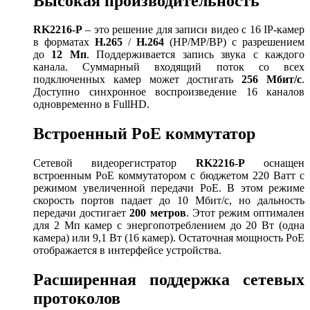
Высокая производительность
RK2216-P
– это решение для записи видео с 16 IP-камер
в форматах
H.265
/
H.264
(HP/MP/BP) с разрешением
до
12 Мп
. Поддерживается запись звука с каждого
канала. Суммарный входящий поток со всех
подключенных камер может достигать
256 Мбит/с
.
Доступно синхронное воспроизведение 16 каналов
одновременно в FullHD.
Встроенный PoE коммутатор
Сетевой видеорегистратор
RK2216-P
оснащен
встроенным PoE коммутатором с бюджетом 220 Ватт с
режимом увеличенной передачи PoE. В этом режиме
скорость портов падает до 10 Мбит/с, но дальность
передачи достигает
200 метров
. Этот режим оптимален
для 2 Мп камер с энергопотреблением до 20 Вт (одна
камера) или 9,1 Вт (16 камер). Остаточная мощность PoE
отображается в интерфейсе устройства.
Расширенная поддержка сетевых
протоколов