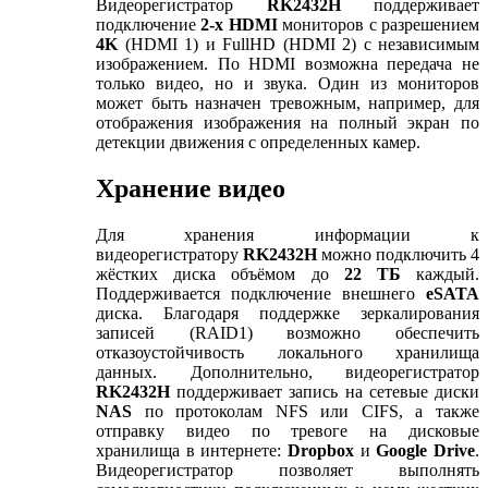
Видеорегистратор
RK2432H
поддерживает
подключение
2-х
HDMI
мониторов с разрешением
4
K
(HDMI 1) и FullHD (HDMI 2) с независимым
изображением. По HDMI возможна передача не
только видео, но и звука. Один из мониторов
может быть назначен тревожным, например, для
отображения изображения на полный экран по
детекции движения с определенных камер.
Хранение видео
Для хранения информации к
видеорегистратору
R
K2432H
можно подключить 4
жёстких диска объёмом до
22 ТБ
каждый.
Поддерживается подключение внешнего
eSATA
диска. Благодаря поддержке зеркалирования
записей (RAID1) возможно обеспечить
отказоустойчивость локального хранилища
данных. Дополнительно, видеорегистратор
RK
2432H
поддерживает запись на сетевые диски
NAS
по протоколам NFS или CIFS, а также
отправку видео по тревоге на дисковые
хранилища в интернете:
Dropbox
и
Google
Drive
.
Видеорегистратор позволяет выполнять