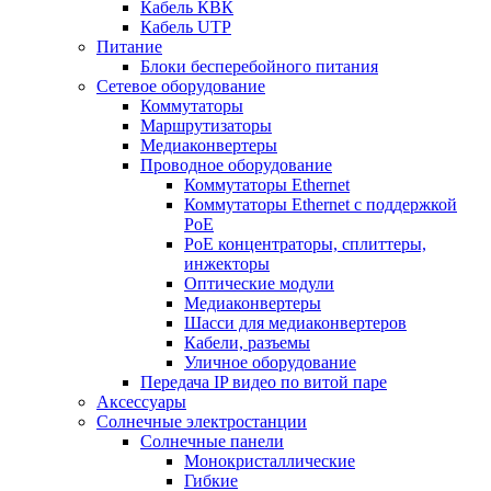
Кабель КВК
Кабель UTP
Питание
Блоки бесперебойного питания
Сетевое оборудование
Коммутаторы
Маршрутизаторы
Медиаконвертеры
Проводное оборудование
Коммутаторы Ethernet
Коммутаторы Ethernet с поддержкой
PoE
РoЕ концентраторы, сплиттеры,
инжекторы
Оптические модули
Медиаконвертеры
Шасси для медиаконвертеров
Кабели, разъемы
Уличное оборудование
Передача IP видео по витой паре
Аксессуары
Солнечные электростанции
Солнечные панели
Монокристаллические
Гибкие