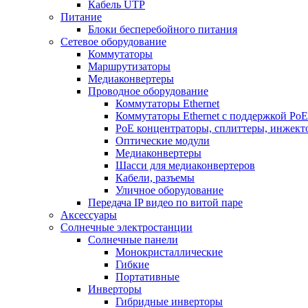
Кабель UTP
Питание
Блоки бесперебойного питания
Сетевое оборудование
Коммутаторы
Маршрутизаторы
Медиаконвертеры
Проводное оборудование
Коммутаторы Ethernet
Коммутаторы Ethernet с поддержкой PoE
РoЕ концентраторы, сплиттеры, инжект
Оптические модули
Медиаконвертеры
Шасси для медиаконвертеров
Кабели, разъемы
Уличное оборудование
Передача IP видео по витой паре
Аксессуары
Солнечные электростанции
Солнечные панели
Монокристаллические
Гибкие
Портативные
Инверторы
Гибридные инверторы