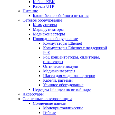
Кабель КВК
Кабель UTP
Питание
Блоки бесперебойного питания
Сетевое оборудование
Коммутаторы
Маршрутизаторы
Медиаконвертеры
Проводное оборудование
Коммутаторы Ethernet
Коммутаторы Ethernet с поддержкой
PoE
РoЕ концентраторы, сплиттеры,
инжекторы
Оптические модули
Медиаконвертеры
Шасси для медиаконвертеров
Кабели, разъемы
Уличное оборудование
Передача IP видео по витой паре
Аксессуары
Солнечные электростанции
Солнечные панели
Монокристаллические
Гибкие