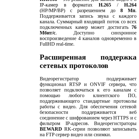
IP-камер в форматах
H.265
/
H.264
(HP/MP/BP) с разрешением до
8 Мп
.
Поддерживается запись звука с каждого
канала. Суммарный входящий поток со всех
подключенных камер может достигать
76
Мбит/с
. Доступно синхронное
воспроизведение 4 каналов одновременно в
FullHD real-time.
Расширенная поддержка
сетевых протоколов
Видеорегистратор поддерживает
функционал RTSP и ONVIF сервера, что
позволяет подключаться к его каналам с
помощью любого клиентского ПО,
поддерживающего стандартные протоколы
работы с видео. Для обеспечения сетевой
безопасности поддерживается веб
соединение с шифрованием через HTTPS и с
фильтром IP-адресов. Видеорегистраторы
BEWARD
RK-серии позволяют записывать
на FTP сервер видео или снимки.