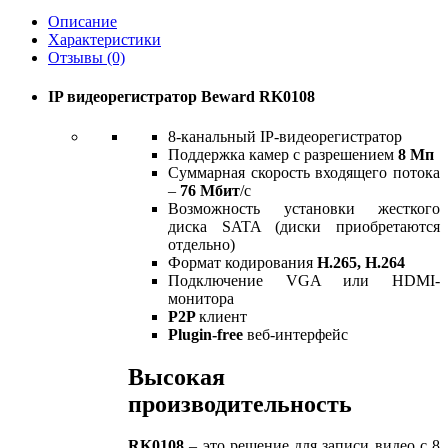
Описание
Характеристики
Отзывы (0)
IP видеорегистратор Beward RK0108
8-канальный IP-видеорегистратор
Поддержка камер с разрешением
8 Мп
Суммарная скорость входящего потока
–
76 Мбит
/с
Возможность установки жесткого
диска SATA (диски приобретаются
отдельно)
Формат кодирования
H.265, H.264
Подключение VGA или HDMI-
монитора
P2P
клиент
Plugin-free
веб-интерфейс
Высокая
производительность
RK0108
– это решение для записи видео с 8