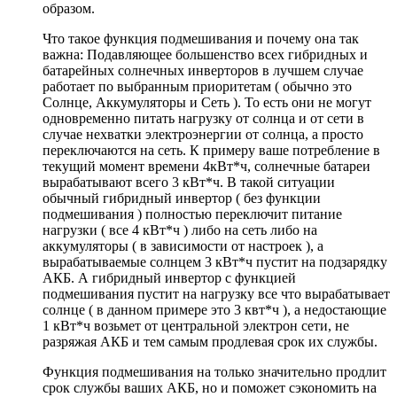
образом.
Что такое функция подмешивания и почему она так
важна:
Подавляющее большенство всех гибридных и
батарейных солнечных инверторов в лучшем случае
работает по выбранным приоритетам ( обычно это
Солнце, Аккумуляторы и Сеть ). То есть они не могут
одновременно питать нагрузку от солнца и от сети в
случае нехватки электроэнергии от солнца, а просто
переключаются на сеть. К примеру ваше потребление в
текущий момент времени 4кВт*ч, солнечные батареи
вырабатывают всего 3 кВт*ч. В такой ситуации
обычный гибридный инвертор ( без функции
подмешивания ) полностью переключит питание
нагрузки ( все 4 кВт*ч ) либо на сеть либо на
аккумуляторы ( в зависимости от настроек ), а
вырабатываемые солнцем 3 кВт*ч пустит на подзарядку
АКБ. А гибридный инвертор с функцией
подмешивания пустит на нагрузку все что вырабатывает
солнце ( в данном примере это 3 квт*ч ), а недостающие
1 кВт*ч возьмет от центральной электрон сети, не
разряжая АКБ и тем самым продлевая срок их службы.
Функция подмешивания на только значительно продлит
срок службы ваших АКБ, но и поможет сэкономить на