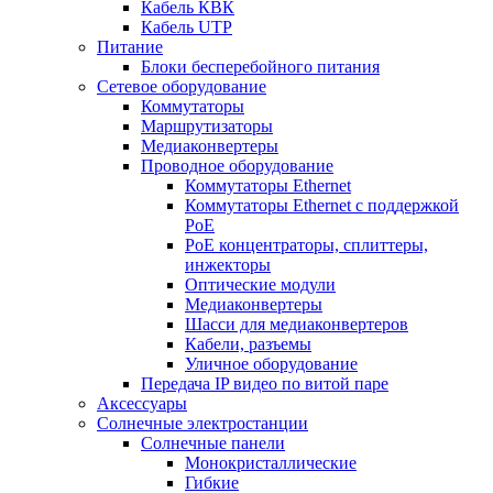
Кабель КВК
Кабель UTP
Питание
Блоки бесперебойного питания
Сетевое оборудование
Коммутаторы
Маршрутизаторы
Медиаконвертеры
Проводное оборудование
Коммутаторы Ethernet
Коммутаторы Ethernet с поддержкой
PoE
РoЕ концентраторы, сплиттеры,
инжекторы
Оптические модули
Медиаконвертеры
Шасси для медиаконвертеров
Кабели, разъемы
Уличное оборудование
Передача IP видео по витой паре
Аксессуары
Солнечные электростанции
Солнечные панели
Монокристаллические
Гибкие