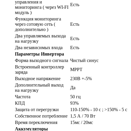
управления и
Есть
мониторинга ( через WI-FI
модуль )
Функция мониторинга
через сотовую сеть (
Есть
дополнительно )
Два управляемых выхода
Есть
на нагрузку
Два независимых входа
Есть
Параметры Инвертора
Форма выходного сигнала
Чистый синус
Встроенный контроллер
MPPT
заряда
Выходное напряжение
230В +-5%
Дополнительный выход
Да
на нагрузку
Частота
50 гц
КПД
93%
Защита от перегрузки
110-150% - 10 с ; >150% - 5 с
Собственное потребление
1,5 А / 70 Вт
Время переключения
15мс / 20мс
Аккумуляторы