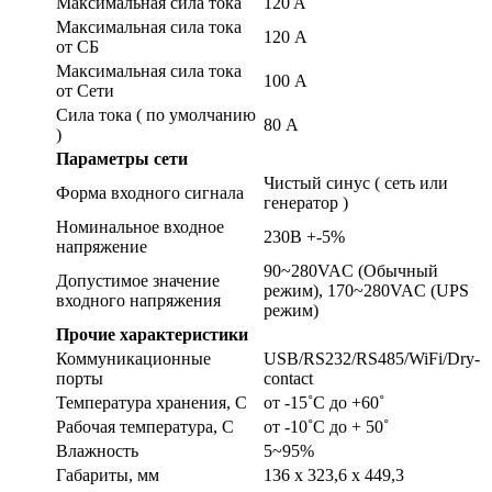
Максимальная сила тока
120 A
Максимальная сила тока
120 А
от СБ
Максимальная сила тока
100 А
от Сети
Сила тока ( по умолчанию
80 А
)
Параметры сети
Чистый синус ( сеть или
Форма входного сигнала
генератор )
Номинальное входное
230В +-5%
напряжение
90~280VAC (Обычный
Допустимое значение
режим), 170~280VAC (UPS
входного напряжения
режим)
Прочие характеристики
Коммуникационные
USB/RS232/RS485/WiFi/Dry-
порты
contact
Температура хранения, С
от -15˚С до +60˚
Рабочая температура, С
от -10˚С до + 50˚
Влажность
5~95%
Габариты, мм
136 x 323,6 x 449,3