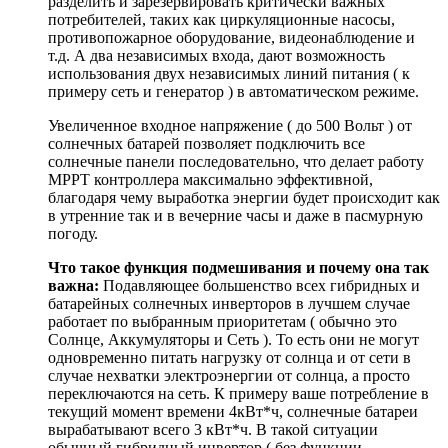
разделить и зарезервировать критически важных
потребителей, таких как циркуляционные насосы,
противопожарное оборудование, видеонаблюдение и
т.д.
А два независимых входа, дают возможность
использования двух независимых линий питания ( к
примеру сеть и генератор ) в автоматическом режиме.
Увеличенное входное напряжение ( до 500 Вольт ) от
солнечных батарей позволяет подключить все
солнечные панели последовательно, что делает работу
MPPT контроллера максимально эффективной,
благодаря чему выработка энергии будет происходит как
в утренние так и в вечерние часы и даже в пасмурную
погоду
.
Что такое функция подмешивания и почему она так
важна:
Подавляющее большенство всех гибридных и
батарейных солнечных инверторов в лучшем случае
работает по выбранным приоритетам ( обычно это
Солнце, Аккумуляторы и Сеть ). То есть они не могут
одновременно питать нагрузку от солнца и от сети в
случае нехватки электроэнергии от солнца, а просто
переключаются на сеть. К примеру ваше потребление в
текущий момент времени 4кВт*ч, солнечные батареи
вырабатывают всего 3 кВт*ч. В такой ситуации
обычный гибридный инвертор ( без функции