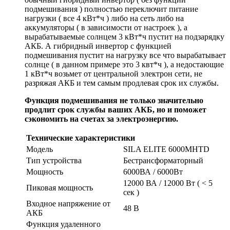
подмешивания ) полностью переключит питание
нагрузки ( все 4 кВт*ч ) либо на сеть либо на
аккумуляторы ( в зависимости от настроек ), а
вырабатываемые солнцем 3 кВт*ч пустит на подзарядку
АКБ. А гибридный инвертор с функцией
подмешивания пустит на нагрузку все что вырабатывает
солнце ( в данном примере это 3 квт*ч ), а недостающие
1 кВт*ч возьмет от центральной электрон сети, не
разряжая АКБ и тем самым продлевая срок их службы.
Функция подмешивания не только значительно
продлит срок службы ваших АКБ, но и поможет
сэкономить на счетах за электроэнергию.
Технические характеристики
Модель
SILA ELITE 6000MHTD
Тип устройства
Бестрансформаторный
Мощность
6000ВА / 6000Вт
12000 ВА / 12000 Вт ( < 5
Пиковая мощность
сек )
Входное напряжение от
48 В
АКБ
Функция удаленного