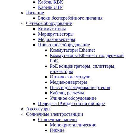
Кабель КВК
Кабель UTP
Питание
Блоки бесперебойного питания
Сетевое оборудование
Коммутаторы
Маршрутизаторы
Медиаконвертеры
Проводное оборудование
Коммутаторы Ethernet
Коммутаторы Ethernet с поддержкой
PoE
РoЕ концентраторы, сплиттеры,
инжекторы
Оптические модули
Медиаконвертеры
Шасси для медиаконвертеров
Кабели, разъемы
Уличное оборудование
Передача IP видео по витой паре
Аксессуары
Солнечные электростанции
Солнечные панели
Монокристаллические
Гибкие