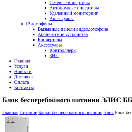
Сетевые инверторы
Автономные инверторы
Удаленный мониторинг
Аксессуары
IP домофоны
Вызывные панели видеодомофона
Абонентские устройства
Конвертеры
Аксессуары
Контроллеры
ЗИП
Главная
Услуги
Новости
Доставка
Оплата
Контакты
Блок бесперебойного питания ЭЛИС ББП
Главная
Питание
Блоки бесперебойного питания
Элис
Блок бе