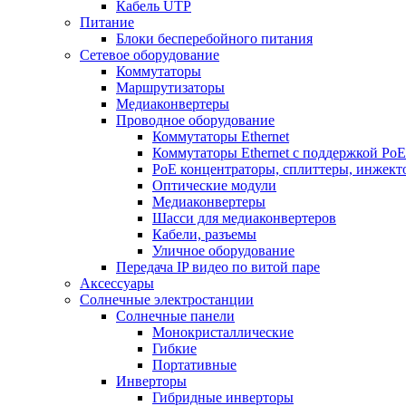
Кабель UTP
Питание
Блоки бесперебойного питания
Сетевое оборудование
Коммутаторы
Маршрутизаторы
Медиаконвертеры
Проводное оборудование
Коммутаторы Ethernet
Коммутаторы Ethernet с поддержкой PoE
РoЕ концентраторы, сплиттеры, инжект
Оптические модули
Медиаконвертеры
Шасси для медиаконвертеров
Кабели, разъемы
Уличное оборудование
Передача IP видео по витой паре
Аксессуары
Солнечные электростанции
Солнечные панели
Монокристаллические
Гибкие
Портативные
Инверторы
Гибридные инверторы