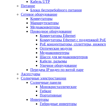
Кабель UTP
Питание
Блоки бесперебойного питания
Сетевое оборудование
Коммутаторы
Маршрутизаторы
Медиаконвертеры
Проводное оборудование
Коммутаторы Ethernet
Коммутаторы Ethernet с поддержкой PoE
РoЕ концентраторы, сплиттеры, инжект
Оптические модули
Медиаконвертеры
Шасси для медиаконвертеров
Кабели, разъемы
Уличное оборудование
Передача IP видео по витой паре
Аксессуары
Солнечные электростанции
Солнечные панели
Монокристаллические
Гибкие
Портативные
Инверторы
Гибридные инверторы