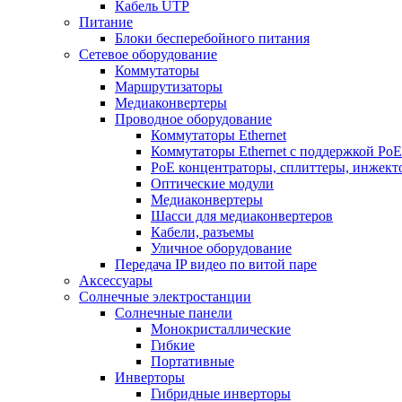
Кабель UTP
Питание
Блоки бесперебойного питания
Сетевое оборудование
Коммутаторы
Маршрутизаторы
Медиаконвертеры
Проводное оборудование
Коммутаторы Ethernet
Коммутаторы Ethernet с поддержкой PoE
РoЕ концентраторы, сплиттеры, инжект
Оптические модули
Медиаконвертеры
Шасси для медиаконвертеров
Кабели, разъемы
Уличное оборудование
Передача IP видео по витой паре
Аксессуары
Солнечные электростанции
Солнечные панели
Монокристаллические
Гибкие
Портативные
Инверторы
Гибридные инверторы