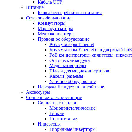
Кабель UTP
Питание
Блоки бесперебойного питания
Сетевое оборудование
Коммутаторы
Маршрутизаторы
Медиаконвертеры
Проводное оборудование
Коммутаторы Ethernet
Коммутаторы Ethernet с поддержкой PoE
РoЕ концентраторы, сплиттеры, инжект
Оптические модули
Медиаконвертеры
Шасси для медиаконвертеров
Кабели, разъемы
Уличное оборудование
Передача IP видео по витой паре
Аксессуары
Солнечные электростанции
Солнечные панели
Монокристаллические
Гибкие
Портативные
Инверторы
Гибридные инверторы