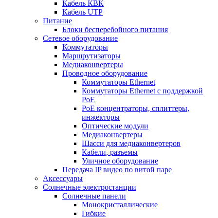
Кабель КВК
Кабель UTP
Питание
Блоки бесперебойного питания
Сетевое оборудование
Коммутаторы
Маршрутизаторы
Медиаконвертеры
Проводное оборудование
Коммутаторы Ethernet
Коммутаторы Ethernet с поддержкой
PoE
РoЕ концентраторы, сплиттеры,
инжекторы
Оптические модули
Медиаконвертеры
Шасси для медиаконвертеров
Кабели, разъемы
Уличное оборудование
Передача IP видео по витой паре
Аксессуары
Солнечные электростанции
Солнечные панели
Монокристаллические
Гибкие